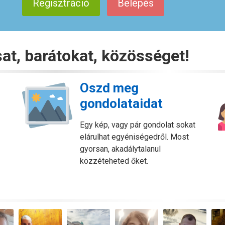
Regisztráció
Belépés
rsat, barátokat, közösséget!
Oszd meg
gondolataidat
Egy kép, vagy pár gondolat sokat
elárulhat egyéniségedről. Most
gyorsan, akadálytalanul
közzéteheted őket.