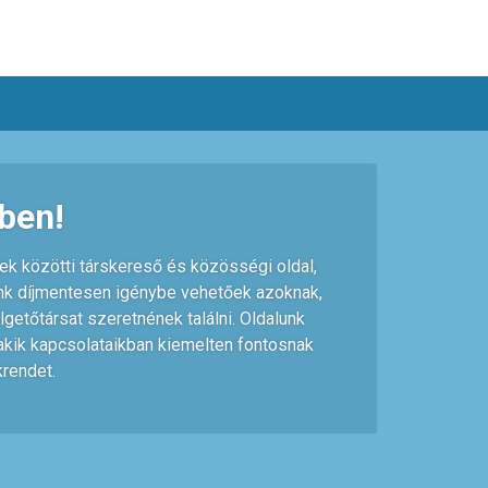
Ez a weboldal cookie-kat használ
×
Ez a weboldal cookie-kat használ a
felhasználói élmény javítása érdekében.
Weboldalunk használatával Ön hozzájárul a
cookie-k használatához.
ben!
ek közötti társkereső és közösségi oldal,
aink díjmentesen igénybe vehetőek azoknak,
lgetőtársat szeretnének találni. Oldalunk
 akik kapcsolataikban kiemelten fontosnak
krendet.