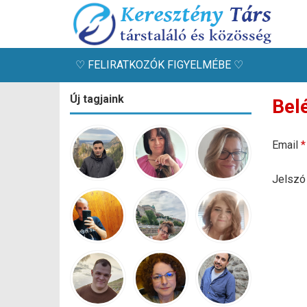
♡ FELIRATKOZÓK FIGYELMÉBE ♡
Új tagjaink
Bel
Email
*
Jelsz