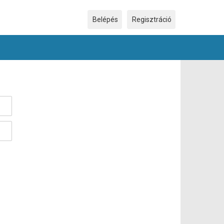
Ez a weboldal cookie-kat használ
×
Belépés
Regisztráció
Ez a weboldal cookie-kat használ a
felhasználói élmény javítása érdekében.
Weboldalunk használatával Ön hozzájárul a
cookie-k használatához.