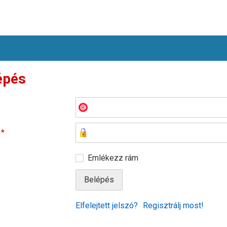
épés
ó
*
Emlékezz rám
Elfelejtett jelszó?
Regisztrálj most!