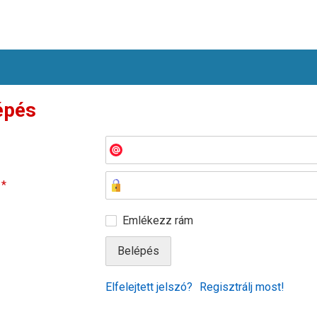
épés
ó
*
Emlékezz rám
Elfelejtett jelszó?
Regisztrálj most!