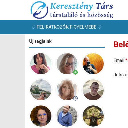
♡ FELIRATKOZÓK FIGYELMÉBE ♡
Új tagjaink
Bel
Email
*
Jelsz