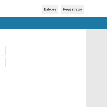
Ez a weboldal cookie-kat használ
×
Belépés
Regisztráció
Ez a weboldal cookie-kat használ a
felhasználói élmény javítása érdekében.
Weboldalunk használatával Ön hozzájárul a
cookie-k használatához.