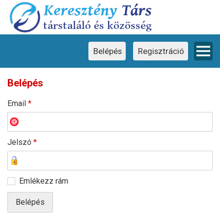
Ez a weboldal cookie-kat használ
×
Ez a weboldal cookie-kat használ a
felhasználói élmény javítása érdekében.
Weboldalunk használatával Ön hozzájárul a
cookie-k használatához.
Belépés
Regisztráció
Belépés
Email
*
Jelszó
*
Emlékezz rám