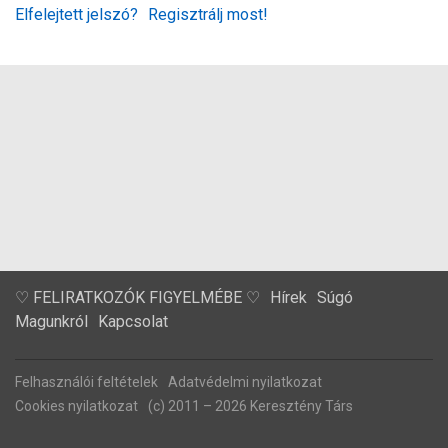
Elfelejtett jelszó?
Regisztrálj most!
♡ FELIRATKOZÓK FIGYELMÉBE ♡
Hírek
Súgó
Magunkról
Kapcsolat
Felhasználói feltételek
Adatvédelmi nyilatkozat
Cookies nyilatkozat
(c) 2011 – 2026 Keresztény Társ