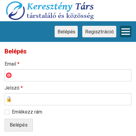
Ez a weboldal cookie-kat használ
×
Ez a weboldal cookie-kat használ a
felhasználói élmény javítása érdekében.
Weboldalunk használatával Ön hozzájárul a
cookie-k használatához.
Belépés
Regisztráció
Belépés
Email
*
Jelszó
*
Emlékezz rám