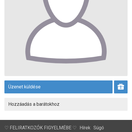
Üzenet küldése
Hozzáadás a barátokhoz
♡ FELIRATKOZÓK FIGYELMÉBE ♡
Hírek
Súgó