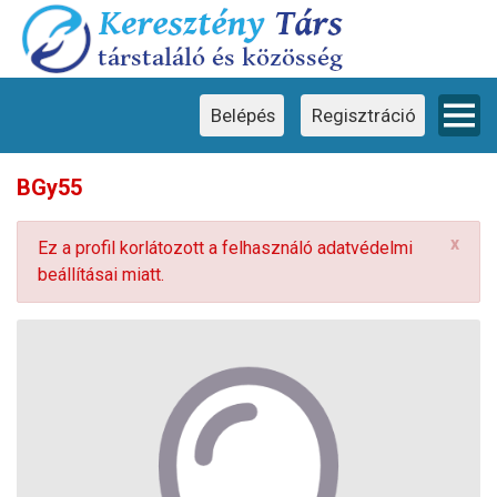
Ez a weboldal cookie-kat használ
×
Ez a weboldal cookie-kat használ a
felhasználói élmény javítása érdekében.
Weboldalunk használatával Ön hozzájárul a
cookie-k használatához.
Belépés
Regisztráció
BGy55
x
Ez a profil korlátozott a felhasználó adatvédelmi
beállításai miatt.