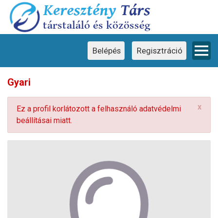
Ez a weboldal cookie-kat használ
×
Ez a weboldal cookie-kat használ a
felhasználói élmény javítása érdekében.
Weboldalunk használatával Ön hozzájárul a
cookie-k használatához.
Belépés
Regisztráció
Gyari
x
Ez a profil korlátozott a felhasználó adatvédelmi
beállításai miatt.