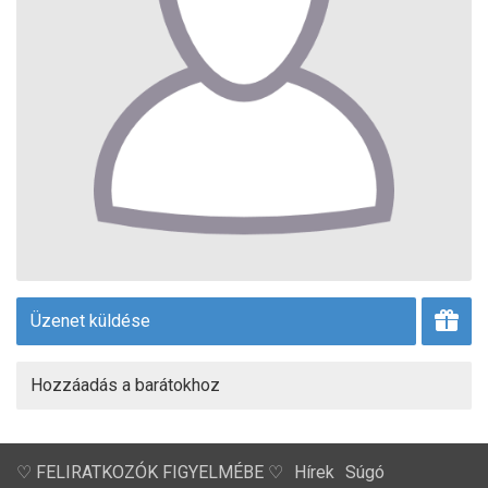
Üzenet küldése
Hozzáadás a barátokhoz
♡ FELIRATKOZÓK FIGYELMÉBE ♡
Hírek
Súgó