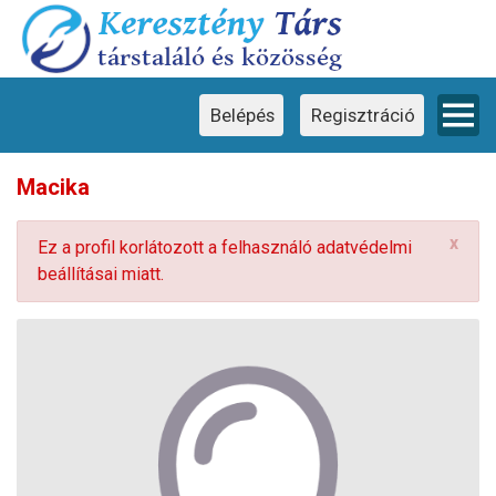
Ez a weboldal cookie-kat használ
×
Ez a weboldal cookie-kat használ a
felhasználói élmény javítása érdekében.
Weboldalunk használatával Ön hozzájárul a
cookie-k használatához.
Belépés
Regisztráció
Macika
x
Ez a profil korlátozott a felhasználó adatvédelmi
beállításai miatt.