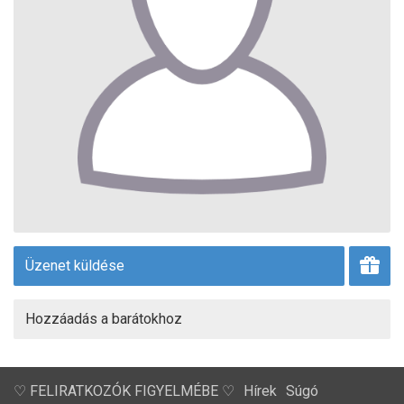
Üzenet küldése
Hozzáadás a barátokhoz
♡ FELIRATKOZÓK FIGYELMÉBE ♡
Hírek
Súgó