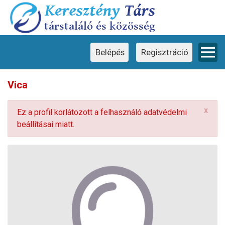
Ez a weboldal cookie-kat használ
×
Ez a weboldal cookie-kat használ a
felhasználói élmény javítása érdekében.
Weboldalunk használatával Ön hozzájárul a
cookie-k használatához.
Belépés
Regisztráció
Vica
x
Ez a profil korlátozott a felhasználó adatvédelmi
beállításai miatt.