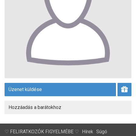
Üzenet küldése
Hozzáadás a barátokhoz
♡ FELIRATKOZÓK FIGYELMÉBE ♡
Hírek
Súgó