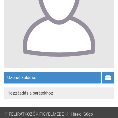
Üzenet küldése
Hozzáadás a barátokhoz
♡ FELIRATKOZÓK FIGYELMÉBE ♡
Hírek
Súgó