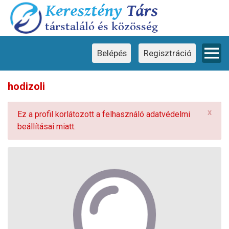
Ez a weboldal cookie-kat használ
×
Ez a weboldal cookie-kat használ a
felhasználói élmény javítása érdekében.
Weboldalunk használatával Ön hozzájárul a
cookie-k használatához.
Belépés
Regisztráció
hodizoli
x
Ez a profil korlátozott a felhasználó adatvédelmi
beállításai miatt.